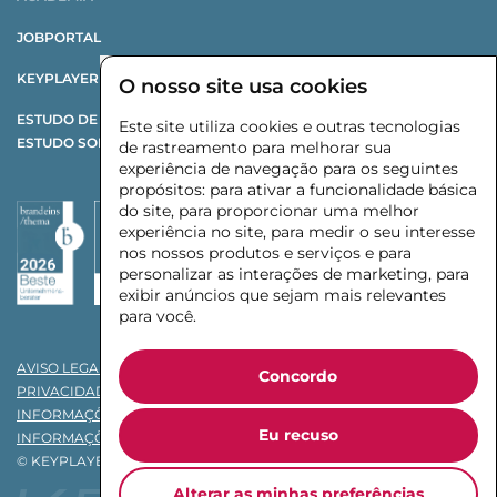
JOBPORTAL
KEYPLAYER X CHANGE
O nosso site usa cookies
ESTUDO DE REESTRUTURAÇÃO
Este site utiliza cookies e outras tecnologias
ESTUDO SOBRE FORNECEDORES AUTOMOTIVOS
de rastreamento para melhorar sua
experiência de navegação para os seguintes
propósitos:
para ativar a funcionalidade básica
do site
,
para proporcionar uma melhor
experiência no site
,
para medir o seu interesse
nos nossos produtos e serviços e para
personalizar as interações de marketing
,
para
exibir anúncios que sejam mais relevantes
para você
.
AVISO LEGAL
Concordo
PRIVACIDADE
INFORMAÇÕES DE PRIVACIDADE PARA CLIENTES
Eu recuso
INFORMAÇÕES DE PRIVACIDADE PARA CANDIDATOS
© KEYPLAYER INTERIM MANAGEMENT GMBH & CO. KG 2026
Alterar as minhas preferências