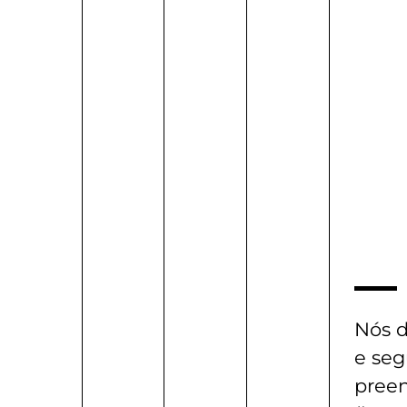
Nós d
e se
pree