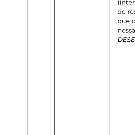
(inte
de re
que 
nossa
DES