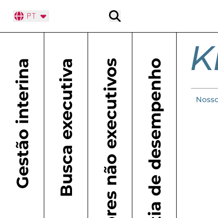
Pesquisar
PT
KeyPlayer Gestão Interina – Executivos de 
Gestão interina
Busca executiva
Diretores não executivos
com garantia de desempenho