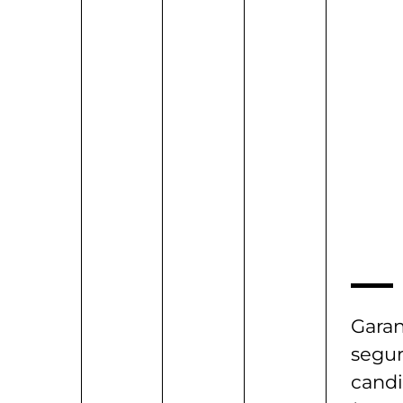
Garan
segur
candi