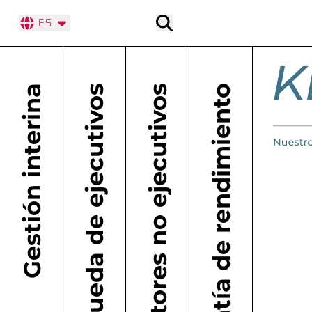
Buscar
ES
KeyPlayer – Gestión interina con directivos
Gestión interina
Búsqueda de ejecutivos
Directores no ejecutivos
con garantía de rendimiento