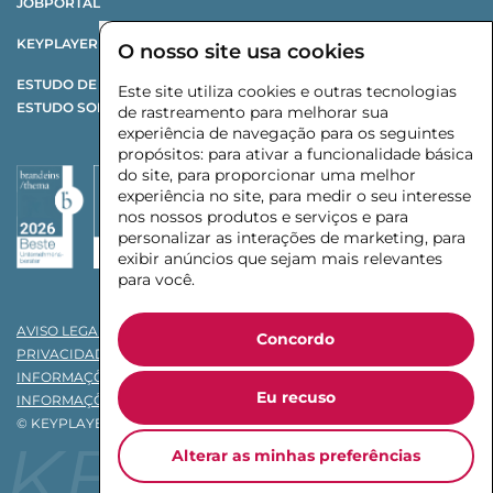
JOBPORTAL
KEYPLAYER X CHANGE
O nosso site usa cookies
ESTUDO DE REESTRUTURAÇÃO
Este site utiliza cookies e outras tecnologias
ESTUDO SOBRE FORNECEDORES AUTOMOTIVOS
de rastreamento para melhorar sua
experiência de navegação para os seguintes
propósitos:
para ativar a funcionalidade básica
do site
,
para proporcionar uma melhor
experiência no site
,
para medir o seu interesse
nos nossos produtos e serviços e para
personalizar as interações de marketing
,
para
exibir anúncios que sejam mais relevantes
para você
.
AVISO LEGAL
Concordo
PRIVACIDADE
INFORMAÇÕES DE PRIVACIDADE PARA CLIENTES
Eu recuso
INFORMAÇÕES DE PRIVACIDADE PARA CANDIDATOS
© KEYPLAYER INTERIM MANAGEMENT GMBH & CO. KG 2026
KEYPLAYER
Alterar as minhas preferências