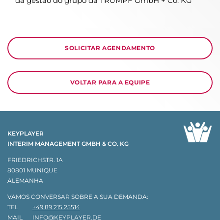
da gestão do grupo da TRUMPF GmbH + Co. KG
SOLICITAR AGENDAMENTO
VOLTAR PARA A EQUIPE
KEYPLAYER
INTERIM MANAGEMENT GMBH & CO. KG
FRIEDRICHSTR. 1A
80801 MUNIQUE
ALEMANHA
VAMOS CONVERSAR SOBRE A SUA DEMANDA:
TEL
+49 89 215 25514
MAIL
INFO@KEYPLAYER.DE