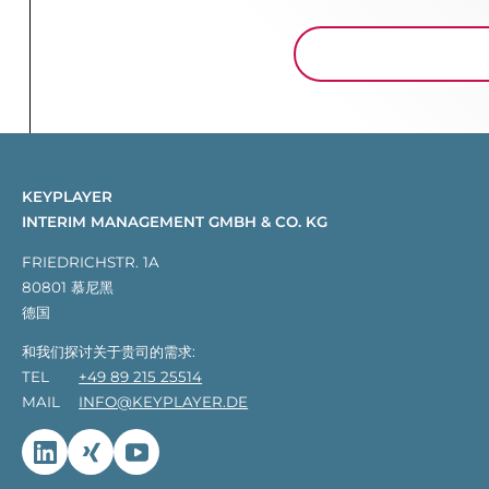
KEYPLAYER
INTERIM MANAGEMENT GMBH & CO. KG
FRIEDRICHSTR. 1A
80801 慕尼黑
德国
和我们探讨关于贵司的需求:
TEL
+49 89 215 25514
MAIL
INFO@KEYPLAYER.DE
Linkedin
Xing
Youtube