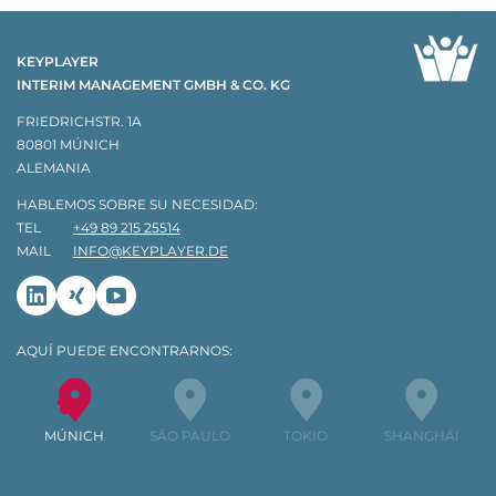
KEYPLAYER
INTERIM MANAGEMENT GMBH & CO. KG
FRIEDRICHSTR. 1A
80801 MÚNICH
ALEMANIA
HABLEMOS SOBRE SU NECESIDAD:
TEL
+49 89 215 25514
MAIL
INFO@KEYPLAYER.DE
Linkedin
Xing
Youtube
AQUÍ PUEDE ENCONTRARNOS:
MÚNICH
SÃO PAULO
TOKIO
SHANGHÁI