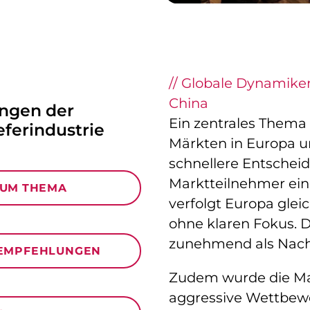
// Globale Dynamike
China
ngen der
Ein zentrales Thema 
eferindustrie
Märkten in Europa u
schnellere Entsche
Marktteilnehmer ein
ZUM THEMA
verfolgt Europa glei
ohne klaren Fokus. D
zunehmend als Nac
EMPFEHLUNGEN
Zudem wurde die Ma
aggressive Wettbew