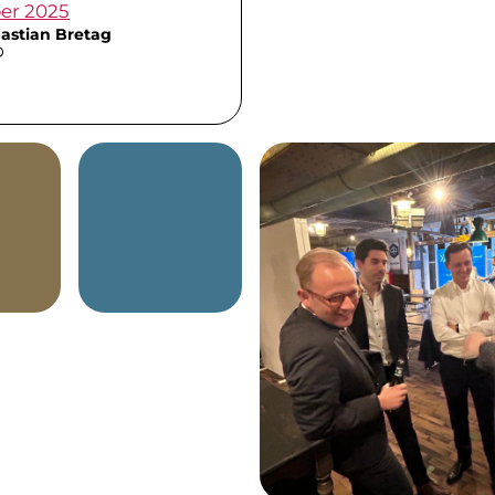
er 2025
astian Bretag
O