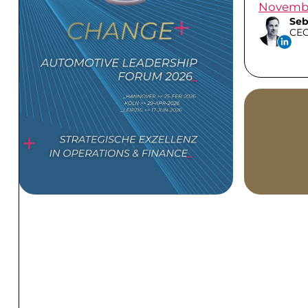
Novemb
Seb
CE