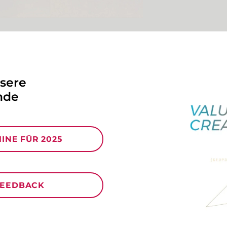
nsere
nde
INE FÜR 2025
FEEDBACK