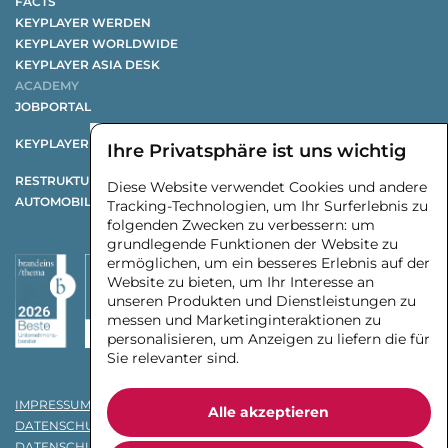
FACTS
KEYPLAYER WERDEN
KEYPLAYER WORLDWIDE
KEYPLAYER ASIA DESK
ACADEMY
JOBPORTAL
KEYPLAYER X CHANGE
Ihre Privatsphäre ist uns wichtig
RESTRUKTURIERUNGSSTUDIE
Diese Website verwendet Cookies und andere
AUTOMOBILZULIEFERSTUDIE
Tracking-Technologien, um Ihr Surferlebnis zu
folgenden Zwecken zu verbessern:
um
grundlegende Funktionen der Website zu
ermöglichen
,
um ein besseres Erlebnis auf der
Website zu bieten
,
um Ihr Interesse an
unseren Produkten und Dienstleistungen zu
messen und Marketinginteraktionen zu
personalisieren
,
um Anzeigen zu liefern die für
Sie relevanter sind
.
IMPRESSUM
Alle akzeptieren
DATENSCHUTZ
DATENSCHUTZHINWEISE AUFTRAGGEBER