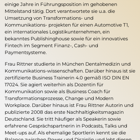
einige Jahre in Führungsposition im gehobenen
Mittelstand tätig. Dort verantwortete sie u.a. die
Umsetzung von Transformations- und
Kommunikations- projekten für einen Automotive T1,
ein internationales Logistikunternehmen, ein
bekanntes Publishinghouse sowie für ein innovatives
Fintech im Segment Finanz-, Cash- und
Paymentsysteme.
Frau Rittner studierte in München Dentalmedizin und
Kommunikations-wissenschaften. Darüber hinaus ist sie
zertifizierte Business Trainerin 4.0 gemäß ISO DIN EN
17024. Sie agiert weiterhin als Dozentin für
Kommunikation sowie als Business Coach für
Transformationsprozesse, Change und Modern
Workplace. Darüber hinaus ist Frau Rittner Autorin und
publizierte 2008 das erste Nachhaltigkeitsmagazin
Deutschland. Sie tritt häufiger als Speakerin sowie
erfahrene Gesprächspartnerin in Podcasts, Talks und
Meet-ups auf. Als ehemalige Sportlerin kennt sie die
Balance zwischen Power und Disziplin und lebt diesen