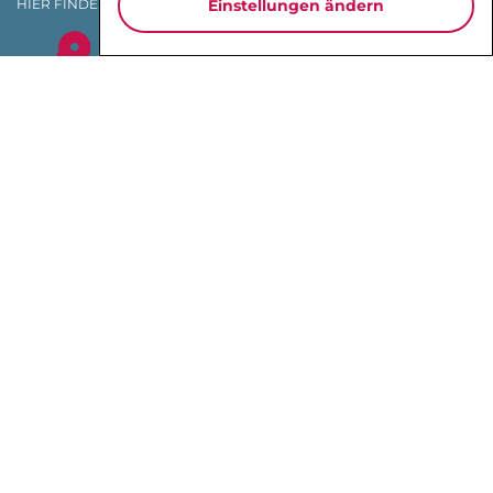
HIER FINDEN SIE UNS:
Einstellungen ändern
MÜNCHEN
SÃO PAULO
TOKIO
SHANGHAI
INTERIM MANAGEMENT
EXECUTIVE SEARCH
NON EXECUTIVE DIRECTORS
PERFORMANCE-GARANTIE
PRINZIP
SEGMENTS
TEAM
FACTS
KEYPLAYER WERDEN
KEYPLAYER WORLDWIDE
KEYPLAYER ASIA DESK
ACADEMY
JOBPORTAL
KEYPLAYER X CHANGE