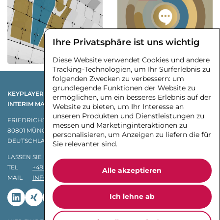
Ihre Privatsphäre ist uns wichtig
Diese Website verwendet Cookies und andere
Tracking-Technologien, um Ihr Surferlebnis zu
folgenden Zwecken zu verbessern:
um
grundlegende Funktionen der Website zu
KEYPLAYER
ermöglichen
,
um ein besseres Erlebnis auf der
INTERIM MANAGEMENT GMBH & CO. KG
Website zu bieten
,
um Ihr Interesse an
unseren Produkten und Dienstleistungen zu
FRIEDRICHSTR. 1A
messen und Marketinginteraktionen zu
80801 MÜNCHEN
personalisieren
,
um Anzeigen zu liefern die für
DEUTSCHLAND
Sie relevanter sind
.
LASSEN SIE UNS ÜBER IHR ANLIEGEN SPRECHEN:
TEL
+49 89 215 25514
Alle akzeptieren
MAIL
INFO@KEYPLAYER.DE
Ich lehne ab
Linkedin
Xing
Youtube