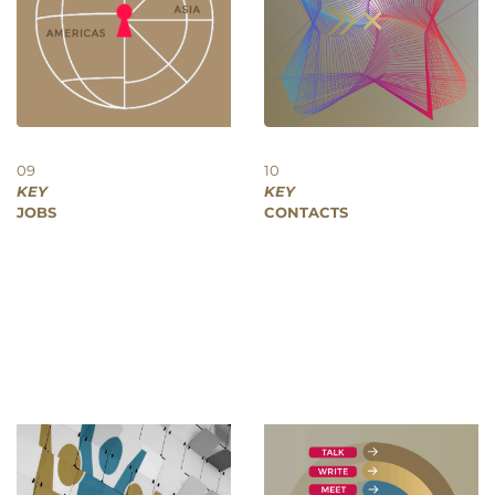
09
10
KEY
KEY
JOBS
CONTACTS