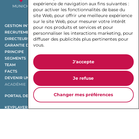
expérience de navigation aux fins suivantes :
MUNICH
SÃO PAULO
TOKYO
SHANGHAI
pour activer les fonctionnalités de base du
site Web
,
pour offrir une meilleure expérience
sur le site Web
,
pour mesurer votre intérêt
GESTION INTÉRIMAIRE
pour nos produits et services et pour
RECRUTEMENT DE CADRES SUPÉRIEURS
personnaliser les interactions marketing
,
pour
diffuser des publicités plus pertinentes pour
DIRECTEURS NON EXÉCUTIFS
vous
.
GARANTIE DE PERFORMANCE
PRINCIPE
SEGMENTS
J'accepte
TEAM
FACTS
Je refuse
DEVENIR UN KEYPLAYER
ACADÉMIE
Changer mes préférences
PORTAIL DE L’EMPLOI
KEYPLAYER X CHANGE
ÉTUDE SUR LA RESTRUCTURATION
ÉTUDE SUR LES ÉQUIPEMENTIERS AUTOMOBILES