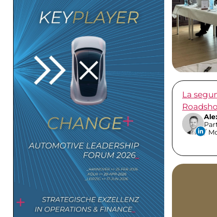
La segu
Roadsh
Ale
Par
/ Mo