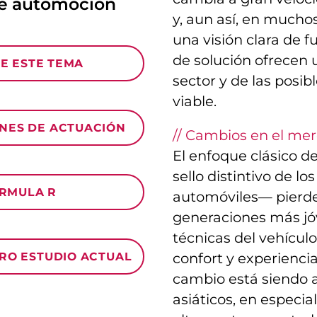
e automoción
y, aun así, en mucho
una visión clara de f
de solución ofrecen u
E ESTE TEMA
sector y de las posi
viable.
NES DE ACTUACIÓN
// Cambios en el mer
El enfoque clásico 
sello distintivo de 
ÓRMULA R
automóviles— pierde 
generaciones más jóv
técnicas del vehículo
TRO ESTUDIO ACTUAL
confort y experiencia
cambio está siendo 
asiáticos, en especia