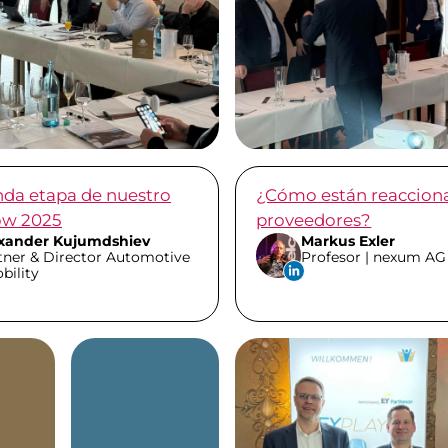
nda etapa de nuestro
¿Cómo están reaccion
ow 2025
proveedores?
xander Kujumdshiev
Markus Exler
tner & Director Automotive
Profesor | nexum AG
bility