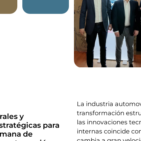
La industria automov
transformación estr
rales y
las innovaciones tec
stratégicas para
internas coincide c
lemana de
cambia a gran veloci