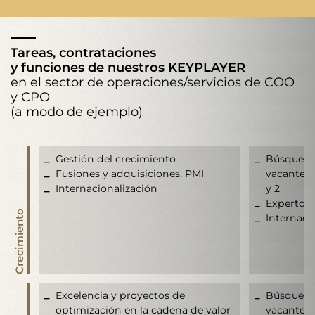
Tareas, contrataciones
y funciones de nuestros KEYPLAYER
en el sector de operaciones/servicios de COO
y CPO
(a modo de ejemplo)
Gestión del crecimiento
Búsqueda 
Fusiones y adquisiciones, PMI
vacantes e
Internacionalización
y 2
Expertos
Crecimiento
Internaci
Excelencia y proyectos de
Búsqueda 
optimización en la cadena de valor
vacantes e