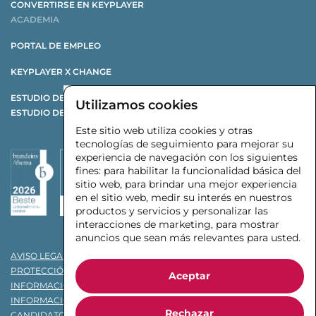
CONVERTIRSE EN KEYPLAYER
ACADEMIA
PORTAL DE EMPLEO
KEYPLAYER X CHANGE
ESTUDIO DE REESTRUCTURACIÓN
Utilizamos cookies
ESTUDIO DE PROVEEDORES DE AUTOMOCIÓN
Este sitio web utiliza cookies y otras
tecnologías de seguimiento para mejorar su
experiencia de navegación con los siguientes
fines:
para habilitar la funcionalidad básica del
sitio web
,
para brindar una mejor experiencia
en el sitio web
,
medir su interés en nuestros
productos y servicios y personalizar las
interacciones de marketing
,
para mostrar
anuncios que sean más relevantes para usted
.
AVISO LEGAL
PROTECCIÓN DE DATOS
Aceptar
INFORMACIÓN SOBRE PROTECCIÓN DE DATOS PARA EL CLIENTE
INFORMACIÓN SOBRE PROTECCIÓN DE DATOS PARA
Rechazar
CANDIDATOS