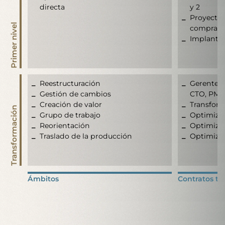
directa
y 2
Proyectos
Primer nivel
compras, 
Implanta
Reestructuración
Gerente d
Gestión de cambios
CTO, PMO,
Creación de valor
Transform
Transformación
Grupo de trabajo
Optimiza
Reorientación
Optimizac
Traslado de la producción
Optimizac
Ámbitos
Contratos t