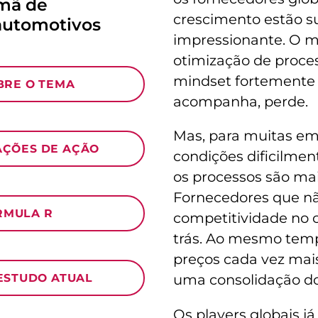
emã de
crescimento estão s
automotivos
impressionante. O me
otimização de proce
mindset fortemente 
BRE O TEMA
acompanha, perde.
Mas, para muitas em
ÇÕES DE AÇÃO
condições dificilme
os processos são ma
Fornecedores que n
RMULA R
competitividade no c
trás. Ao mesmo temp
preços cada vez mais
 ESTUDO ATUAL
uma consolidação do
Os players globais j