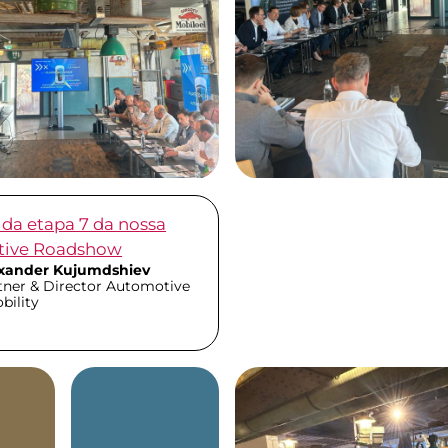
da etapa 7 da nossa
ive Roadshow
xander Kujumdshiev
tner & Director Automotive
bility