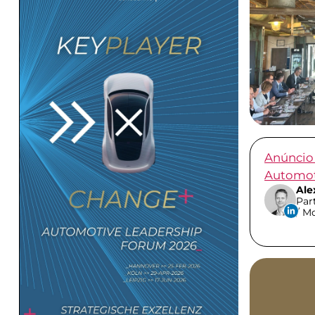
Anúncio 
Automot
Ale
Par
/ Mo