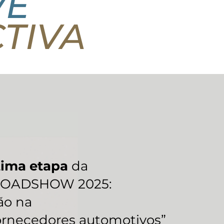
VE
TIVA
ltima etapa
da
ROADSHOW 2025:
ão na
fornecedores automotivos”