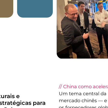
// China como acele
Um tema central da 
urais e
mercado chinês — e 
stratégicas para
os fornecedores glo