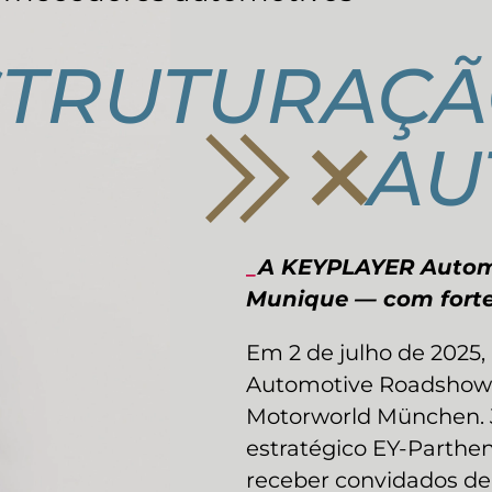
STRUTURAÇ
AU
_
A KEYPLAYER Automo
Munique — com forte
Em 2 de julho de 2025
Automotive Roadshow d
Motorworld München. 
estratégico EY-Parthe
receber convidados de 