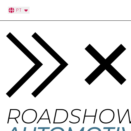
PT
ROADSHO