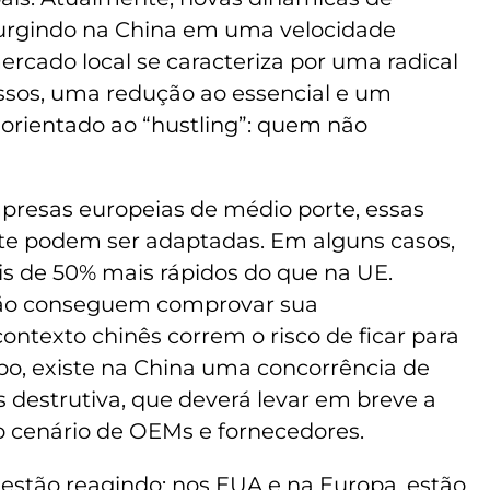
urgindo na China em uma velocidade
rcado local se caracteriza por uma radical
ssos, uma redução ao essencial e um
orientado ao “hustling”: quem não
presas europeias de médio porte, essas
nte podem ser adaptadas. Em alguns casos,
is de 50% mais rápidos do que na UE.
ão conseguem comprovar sua
ontexto chinês correm o risco de ficar para
o, existe na China uma concorrência de
 destrutiva, que deverá levar em breve a
 cenário de OEMs e fornecedores.
á estão reagindo: nos EUA e na Europa, estão