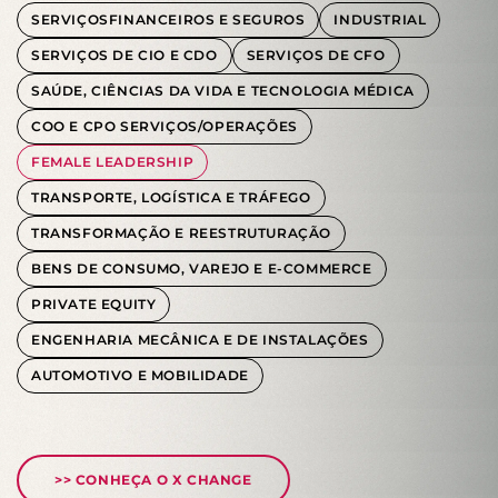
SERVIÇOSFINANCEIROS E SEGUROS
INDUSTRIAL
SERVIÇOS DE CIO E CDO
SERVIÇOS DE CFO
SAÚDE, CIÊNCIAS DA VIDA E TECNOLOGIA MÉDICA
COO E CPO SERVIÇOS/OPERAÇÕES
FEMALE LEADERSHIP
TRANSPORTE, LOGÍSTICA E TRÁFEGO
TRANSFORMAÇÃO E REESTRUTURAÇÃO
BENS DE CONSUMO, VAREJO E E-COMMERCE
PRIVATE EQUITY
ENGENHARIA MECÂNICA E DE INSTALAÇÕES
AUTOMOTIVO E MOBILIDADE
>> CONHEÇA O X CHANGE