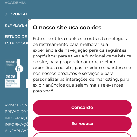
ACADEMIA
JOBPORTAL
KEYPLAYER X CHANGE
O nosso site usa cookies
ESTUDO DE REESTRUTURAÇÃO
Este site utiliza cookies e outras tecnologias
ESTUDO SOBRE FORNECEDORES AUTOMOTIVOS
de rastreamento para melhorar sua
experiência de navegação para os seguintes
propósitos:
para ativar a funcionalidade básica
do site
,
para proporcionar uma melhor
experiência no site
,
para medir o seu interesse
nos nossos produtos e serviços e para
personalizar as interações de marketing
,
para
exibir anúncios que sejam mais relevantes
para você
.
AVISO LEGAL
Concordo
PRIVACIDADE
INFORMAÇÕES DE PRIVACIDADE PARA CLIENTES
Eu recuso
INFORMAÇÕES DE PRIVACIDADE PARA CANDIDATOS
© KEYPLAYER INTERIM MANAGEMENT GMBH & CO. KG 2026