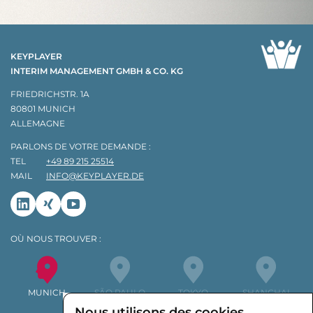
KEYPLAYER
INTERIM MANAGEMENT GMBH & CO. KG
FRIEDRICHSTR. 1A
80801 MUNICH
ALLEMAGNE
PARLONS DE VOTRE DEMANDE :
TEL
+49 89 215 25514
MAIL
INFO@KEYPLAYER.DE
Linkedin
Xing
Youtube
OÙ NOUS TROUVER :
MUNICH
SÃO PAULO
TOKYO
SHANGHAI
Nous utilisons des cookies