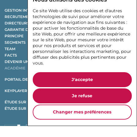
GESTION INTÉRIMAIRE
Ce site Web utilise des cookies et d'autres
technologies de suivi pour améliorer votre
RECRUTEMENT DE CADRES SUPÉRIEURS
expérience de navigation aux fins suivantes :
DIRECTEURS NON EXÉCUTIFS
pour activer les fonctionnalités de base du
GARANTIE DE PERFORMANCE
site Web
,
pour offrir une meilleure expérience
PRINCIPE
sur le site Web
,
pour mesurer votre intérêt
SEGMENTS
pour nos produits et services et pour
TEAM
personnaliser les interactions marketing
,
pour
FACTS
diffuser des publicités plus pertinentes pour
DEVENIR UN KEYPLAYER
vous
.
ACADÉMIE
J'accepte
PORTAIL DE L’EMPLOI
KEYPLAYER X CHANGE
Je refuse
ÉTUDE SUR LA RESTRUCTURATION
ÉTUDE SUR LES ÉQUIPEMENTIERS AUTOMOBILES
Changer mes préférences