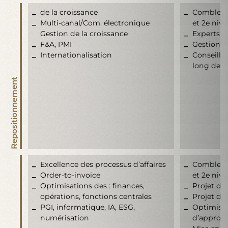
de la croissance
Combler l
Multi-canal/Com. électronique
et 2e niv
Gestion de la croissance
Experts
F&A, PMI
Gestionna
Internationalisation
Conseille
long de l
Repositionnement
Excellence des processus d’affaires
Combler l
Order-to-invoice
et 2e niv
Optimisations des : finances,
Projet de 
opérations, fonctions centrales
Projet de
PGI, informatique, IA, ESG,
Optimisat
numérisation
d’approv