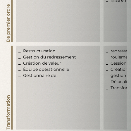
Mise en 
De premier ordre
Restructuration
redresse
Gestion du redressement
roulement
Création de valeur
Cession, d
Équipe opérationnelle
Création 
Gestionnaire de
gestion d
Délocalis
Transfor
Transformation