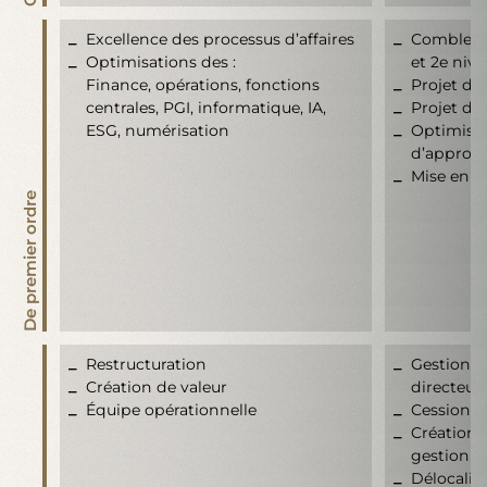
Excellence des processus d’affaires
Combler l
Optimisations des :
et 2e niv
Finance, opérations, fonctions
Projet de 
centrales, PGI, informatique, IA,
Projet de
ESG, numérisation
Optimisat
d’approv
Mise en 
De premier ordre
Restructuration
Gestionna
Création de valeur
directeur
Équipe opérationnelle
Cession, d
Création 
gestion d
Délocalis