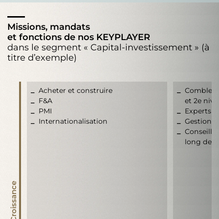
Missions, mandats
et fonctions de nos KEYPLAYER
dans le segment « Capital-investissement » (à
titre d’exemple)
Acheter et construire
Combler l
F&A
et 2e niv
PMI
Experts
Internationalisation
Gestionna
Conseille
long de l
Croissance