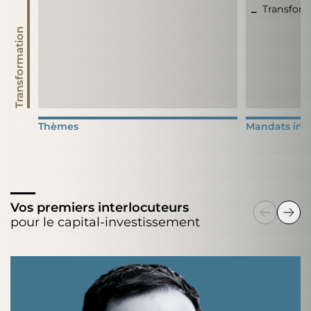
Transfor
Transformation
Thèmes
Mandats inté
Vos premiers interlocuteurs
pour le capital-investissement