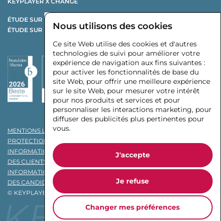
KEYPLAYER X CHANGE
ÉTUDE SUR LA RESTRUCTURATION
Nous utilisons des cookies
ÉTUDE SUR LES ÉQUIPEMENTIERS AUTOMOBILES
Ce site Web utilise des cookies et d'autres
technologies de suivi pour améliorer votre
expérience de navigation aux fins suivantes :
pour activer les fonctionnalités de base du
site Web
,
pour offrir une meilleure expérience
sur le site Web
,
pour mesurer votre intérêt
pour nos produits et services et pour
personnaliser les interactions marketing
,
pour
diffuser des publicités plus pertinentes pour
vous
.
MENTIONS LÉGALES
PROTECTION DES DONNÉES
INFORMATIONS CONCERNANT LA PROTECTION DES DONNÉES
J'accepte
DES CLIENTS
INFORMATIONS CONCERNANT LA PROTECTION DES DONNÉES
Je refuse
DES CANDIDATS
© KEYPLAYER INTERIM MANAGEMENT GMBH & CO. KG 2026
KEYPLAYER
Changer mes préférences