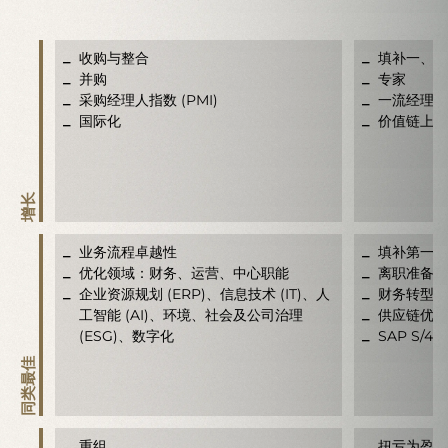
收购与整合
填补一、二
并购
专家
采购经理人指数 (PMI)
一流经理人
国际化
价值链上的
增长
业务流程卓越性
填补第一层
优化领域：财务、运营、中心职能
离职准备项
企业资源规划 (ERP)、信息技术 (IT)、人
财务转型项
工智能 (AI)、环境、社会及公司治理
供应链优化
(ESG)、数字化
SAP S/4
同类最佳
重组
扭亏为盈经