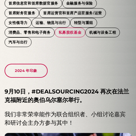
首席信息官和首席数据官服务
金融服务与保险
首席财务官服务
首席运营官和首席产品官服务/运营
女性领导力
运输、物流与出行
转型与重组
消费品、零售和电子商务
私募股权基金
机械与设备工程
汽车与出行
KEY
KEY
KEY
SUCCESS
SUCCESS
SUCCESS
FACTORS
FACTORS
FACTORS
2025年交易外包大会
2024 年印象
我们为您关键岗位推荐的人才质量和可靠性。
我们对临时管理工作的绩效保证
成功不应是偶然：
：我们承担责
任，并信守我们的品牌承诺，始终为您提供合适
我们的关键人员原则有助于快速将人员配置转化
塞巴斯蒂安·布雷塔格访谈录
KEYPLAYER多年来一直是DealSourcing的联
9月10日，#DEALSOURCING2024 再次在法兰
的、高绩效的人才——精准匹配，可靠交付。
为战略成功因素。
合主办方，2025年也将再次参与。
克福附近的奥伯乌尔塞尔举行。
届时，企业融
资界将齐聚一堂。欢迎您于2025年9月16日莅临法
我们非常荣幸能作为联合组织者、小组讨论嘉宾
兰克福/奥伯乌尔塞尔，与我们相聚。
和研讨会主办方参与其中！