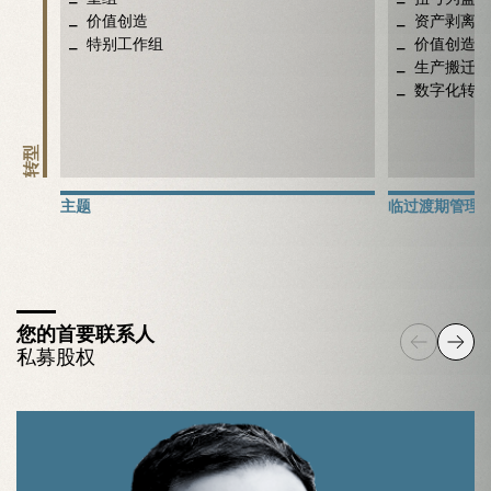
价值创造
资产剥离、
特别工作组
价值创造，
生产搬迁
数字化转型
转型
主题
临过渡期管理
您的首要联系人
私募股权