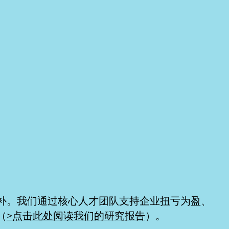
补。我们通过核心人才团队支持企业扭亏为盈、
（
>点击此处阅读我们的研究报告
）。