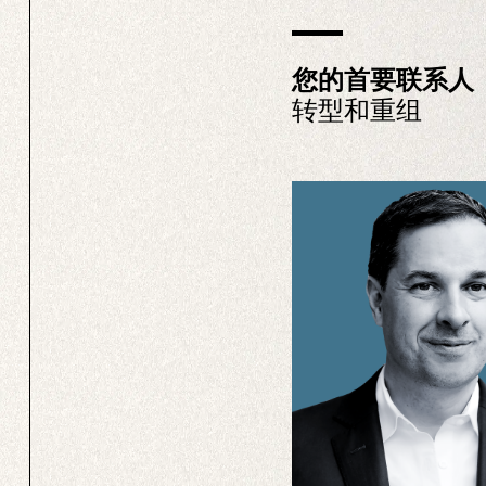
您的首要联系人
转型和重组