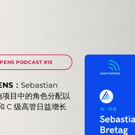
PENS PODCAST #15
究的见解分析
 年回顾
年库夫斯坦研讨会
的结果，重点关注：
ENS：
25 年再次联合主办转型
究报告
《韧性是重组
Sebastian
组成功的保障是……
谈实施项目中的角色分配以
首席执行官
们的合伙人亚历山大·
 C 级高管日益增长
retag 将与 Henning
夫在第
13届国际重组
、Mark
。KEYPLAYER将于
 和 Georgiy
次与该转型与扭亏为盈