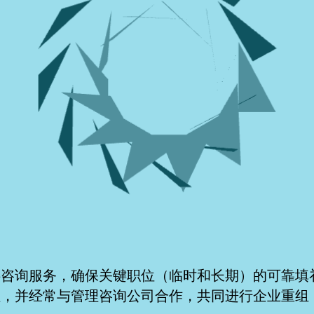
供咨询服务，确保关键职位（临时和长期）的可靠填
理，并经常与管理咨询公司合作，共同进行企业重组