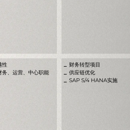
越性
财务转型项目
财务、运营、中心职能
供应链优化
SAP S/4 HANA实施