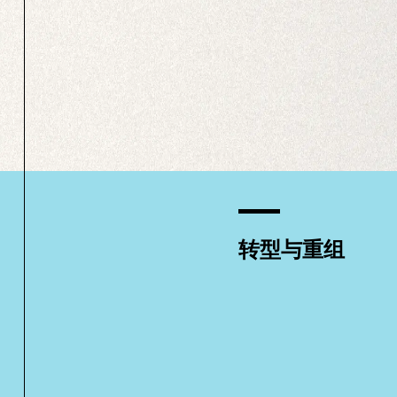
Michailov
研讨会合作。
讨论：
“不转
转型与重组